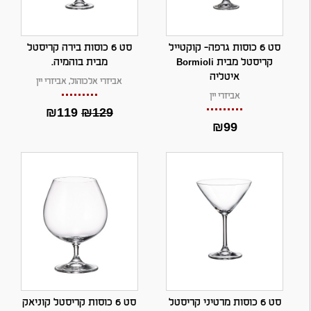
סט 6 כוסות גרפה- קוקטייל
סט 6 כוסות בירה קריסטל
קריסטל מבית Bormioli
מבית בוהמיה.
איטליה
אביזרי אלכוהול
,
אביזרי יין
אביזרי יין
ה
ה
₪
119
₪
129
מ
מ
₪
99
ח
ח
י
י
ר
ר
ה
ה
מ
נ
ק
ו
ו
כ
ר
ח
י
י
ה
ה
י
ו
ה
א
:
:
₪
₪
סט 6 כוסות מרטיני קריסטל
סט 6 כוסות קריסטל קוניאק
1
1