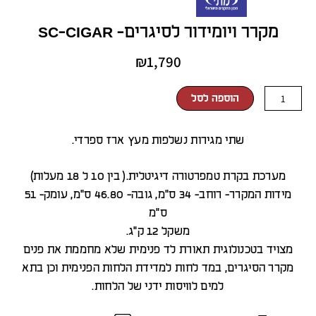
מקרר ויומידור לסיגרים- SC-CIGAR
₪
1,790
כמות
הוספה לסל
של
מקרר
שתי מגירות נשלפות מעץ ארז ספרדי.
ויומידור
לסיגרים-
מערכת בקרת טמפרטורה דיגיטלית.( בין 10 ל 18 מעלות)
SC-
מידות המקרר- רוחב- 34 ס"מ, גובה- 46.80 ס"מ, עומק- 51
CIGAR
ס"מ
משקל 12 ק"ג.
מצויד בטכנולוגית תאורת לד פנימית שלא מחממת את פנים
מקרר הסיגרים, במד לחות למדידת הלחות הפנימית וכן בתא
למים לוויסות ידני של הלחות.