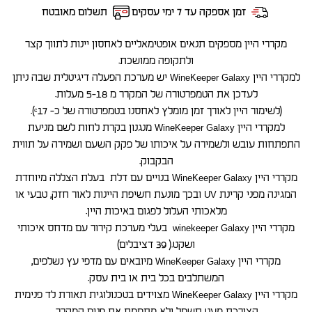
זמן אספקה עד 7 ימי עסקים
תשלום מאובטח
מקררי היין מספקים תנאים אופטימאליים לאחסון יינות לתווך קצר
ולתקופה ממושכת.
למקררי היין WineKeeper Galaxy יש מערכת הפעלה דיגיטלית שבה ניתן
לעדכן את הטמפרטורה של המקרר מ 5-18 מעלות.
(לשימור היין לאורך זמן מומלץ לאחסנו בטמפרטורה של כ- ᶜ17).
למקררי היין WineKeeper Galaxy מנגנון בקרת לחות לשם מניעת
התפתחות עובש ולשמירה על איכותו של פקק השעם ושמירה על תווית
הבקבוק.
מקררי היין WineKeeper Galaxy בנויים עם דלת בעלת הצללה מיוחדת
המגינה מפני קרינת UV ובכך מונעת חשיפת היינות לאור חזק, טבעי או
מלאכותי העלול לפגום באיכות היין.
מקררי היין winekeeper Galaxy בעלי מערכת קירור עם מדחס איכותי
ושקט.( 39 דציבלים)
מקררי היין WineKeeper Galaxy מיובאים עם מדפי עץ נשלפים,
המשתלבים בכל בית או בית עסק.
מקררי היין WineKeeper Galaxy מצוידים בטכנולוגית תאורת לד פנימית
הצורכת מעט חשמל ולא מחממת את פנים המקרר.