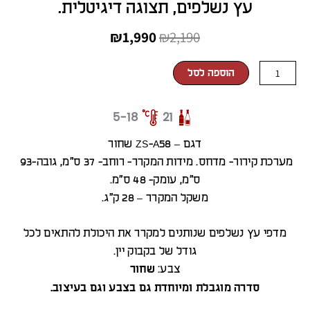
עץ נשלפים, תצוגה דיגיטלית.
המחיר
המחיר
₪
1,990
₪
2,190
המקורי
הנוכחי
כמות
הוספה לסל
של
היה:
הוא:
מקרר
₪1,990.
₪2,190.
5-18
21
יין
רטרו
דגם – ZS-A58 שחור
שחור
מערכת קירור- מדחס. מידות המקרר- רוחב- 37 ס”מ, גובה-93
21
ס”מ, עומק- 48 ס”מ.
בק,
משקל המקרר – 28 ק”ג.
מדחס,
מדפי
מדפי עץ נשלפים שנותנים למקרר את היכולת להתאים לכל
עץ
גודל של בקבוק יין.
נשלפים,
צבע:
שחור
תצוגה
סדרה מוגבלת ומיוחדת גם בצבע וגם בעיצוב.
דיגיטלית.