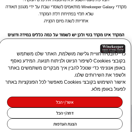
מקררי Winekeeper Galaxy מותאמים לשומרי שבת על ידי מנגנון תאורה
שלא תלוי בפתיחת דלת המקרר.
אחריות לשנה מיום הקניה.
המקרר אינו מקרר בנוי ולכן יש לשמור על כמה כללים במידה ורוצים
להכניסו לנישה/ארון – יש לוודא קיום
מרחב אוורור של לפחות 5 ס”מ
מגב המקרר ומצדדיו.
כדי להבטיח חוויית גלישה מושלמת, האתר שלנו משתמש
בקובצי Cookies לשיפור הניווט ולניתוח תנועה. המידע נאסף
שימו לב! לאחר קבלת המקרר מומלץ להמתין 24 שעות לפני חיבור
באופן אנונימי כדי שנוכל להבין איך מבקרים משתמשים באתר
לחשמל.
ולשפר את השירותים שלנו.
פונקציונאלי
*
אישור השימוש בקובצי Cookies מאפשר לכל הפונקציות באתר
ייבוא בלעדי-WineKeeper Israel
לפעול באופן מלא.
האחסון או הגישה הטכנית נחוצים לצורך המטרה
אביזרי יין
אביזרי אלכוהול
מקררי יין
סטטיסטיקות
הלגיטימית של הפעלת שירות מסוים המבוקש במפורש
אשר/י הכל
על-ידי המנוי או המשתמש, או לצורך ביצוע העברה של
האחסון או הגישה הטכנית המשמשים אך ורק למטרות
תקשורת ברשת תקשורת אלקטרונית.
שיווק
סטטיסטיות.
דחה/י הכל
הצהרת נגישות
האחסון או הגישה הטכנית נדרשים לצורך יצירת פרופילי
מדיניות פרטיות
הצגת העדפות
משתמשים לצורך שליחת פרסומות, או למעקב אחר
עיצוב ובניית אתרים art-web