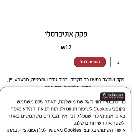
פקק אוניברסלי
₪
12
כמות
הוספה לסל
של
פקק
פקק שסוגר כמעט כל בקבוק בכול גודל שמפנייה, מבעבע, יין,
אוניברסלי
בירה, אלכוהול שמן ועוד…
כדי להבטיח חוויית גלישה מושלמת, האתר שלנו משתמש
זמן אספקה עד 7 ימי עסקים
תשלום מאובטח
בקובצי Cookies לשיפור הניווט ולניתוח תנועה. המידע נאסף
אביזרי יין
אביזרי אלכוהול
מקררי יין
באופן אנונימי כדי שנוכל להבין איך מבקרים משתמשים באתר
ולשפר את השירותים שלנו.
פונקציונאלי
*
אישור השימוש בקובצי Cookies מאפשר לכל הפונקציות באתר