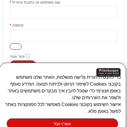
שם משתמש או כתובת אימייל
*
סיסמה
*
זכור אותי
התחברות
איפוס סיסמה
כדי להבטיח חוויית גלישה מושלמת, האתר שלנו משתמש
בקובצי Cookies לשיפור הניווט ולניתוח תנועה. המידע נאסף
באופן אנונימי כדי שנוכל להבין איך מבקרים משתמשים באתר
ולשפר את השירותים שלנו.
פונקציונאלי
*
אישור השימוש בקובצי Cookies מאפשר לכל הפונקציות באתר
לפעול באופן מלא.
האחסון או הגישה הטכנית נחוצים לצורך המטרה
סטטיסטיקות
הלגיטימית של הפעלת שירות מסוים המבוקש במפורש
אשר/י הכל
על-ידי המנוי או המשתמש, או לצורך ביצוע העברה של
האחסון או הגישה הטכנית המשמשים אך ורק למטרות